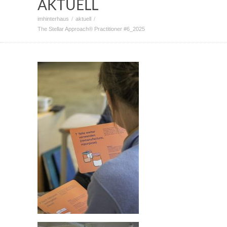
AKTUELL
imhinterhaus
aktuell
The Stellar Approach® Practitioner #6_2025