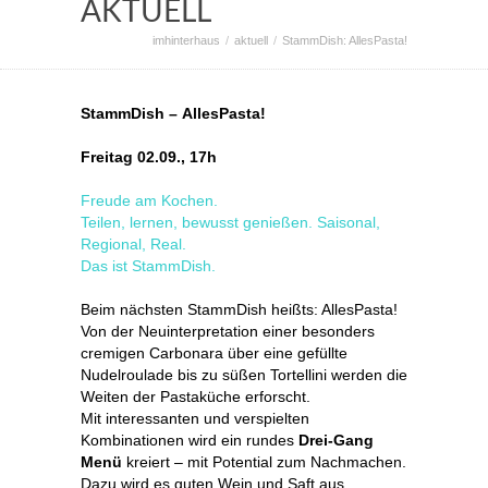
AKTUELL
imhinterhaus
aktuell
StammDish: AllesPasta!
StammDish – AllesPasta!
Freitag 02.09., 17h
Freude am Kochen.
Teilen, lernen, bewusst genießen. Saisonal,
Regional, Real.
Das ist StammDish.
Beim nächsten StammDish heißts: AllesPasta!
Von der Neuinterpretation einer besonders
cremigen Carbonara über eine gefüllte
Nudelroulade bis zu süßen Tortellini werden die
Weiten der Pastaküche erforscht.
Mit interessanten und verspielten
Kombinationen wird ein rundes
Drei-Gang
Menü
kreiert – mit Potential zum Nachmachen.
Dazu wird es guten Wein und Saft aus