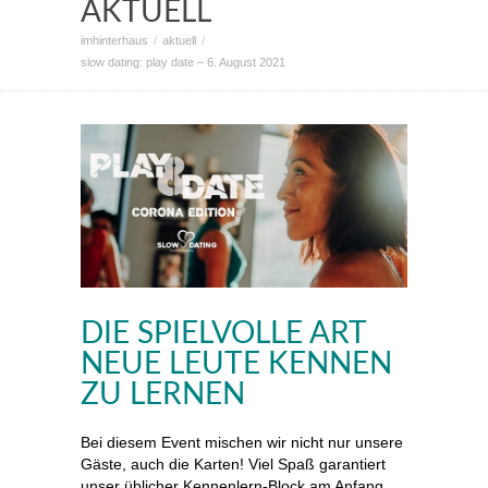
AKTUELL
imhinterhaus
aktuell
slow dating: play date – 6. August 2021
DIE SPIELVOLLE ART
NEUE LEUTE KENNEN
ZU LERNEN
Bei diesem Event mischen wir nicht nur unsere
Gäste, auch die Karten! Viel Spaß garantiert
unser üblicher Kennenlern-Block am Anfang