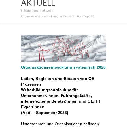
AKTUELL
imhinterhaus
aktuell
Organisations- entwicklung systemisch_Apr.-Sept`26
Organisationsentwicklung systemisch 2026
Leiten, Begleiten und Beraten von OE
Prozessen
‍Weiterbildungscurriculum für
Unternehmer:innen, Führungskräfte,
interne/externe Berater:innen und OE/HR
ExpertInnen
(April – September 2026)
Unternehmen und Organisationen befinden